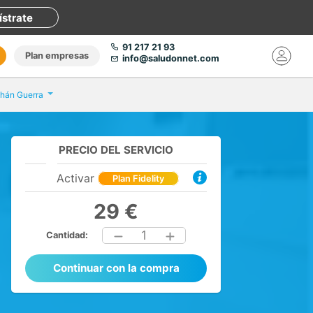
ístrate
91 217 21 93
Plan empresas
info@saludonnet.com
hán Guerra
PRECIO DEL SERVICIO
Activar
Plan Fidelity
29 €
1
Cantidad:
Continuar con la compra