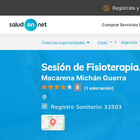
Regístrate y
Comprar Servicios
Algeciras
Todas las especialidades
Cádiz
Sesión de Fisioterapi
Macarena Michán Guerra
8
(1 valoración)
Calle Benito Pérez Galdos, 49, A
Registro Sanitario: 32503