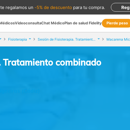
te regalamos
un
-5% de descuento
para tu compra
.
Reg
 Médicos
Videoconsulta
Chat Médico
Plan de salud Fidelity
Pierde peso
Fisioterapia
Sesión de Fisioterapia. Tratamiento combinado
Macarena Mic
a. Tratamiento combinado
lgeciras (Cádiz)