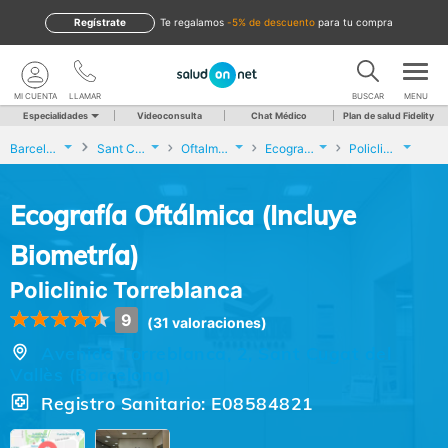
Regístrate
te regalamos
-5% de descuento
para tu compra
MI CUENTA
LLAMAR
BUSCAR
MENU
Especialidades
Videoconsulta
Chat Médico
Plan de salud Fidelity
Barcelona
Sant Cugat del Vallès
Oftalmología
Ecografía Oftálmica (Incluye Biometría)
Policlinic Torreblanca
Ecografía Oftálmica (Incluye
Biometría)
Policlinic Torreblanca
9
(31 valoraciones)
Avenida Torreblanca, 2, Sant Cugat del
Vallès (Barcelona)
Registro Sanitario: E08584821