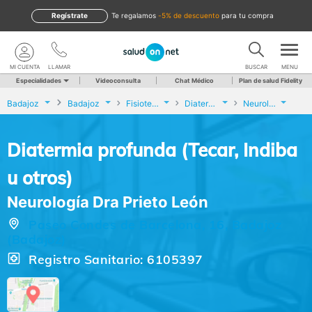
Regístrate
te regalamos
-5% de descuento
para tu compra
MI CUENTA
LLAMAR
BUSCAR
MENU
Especialidades
Videoconsulta
Chat Médico
Plan de salud Fidelity
Badajoz
Badajoz
Fisioterapia
Diatermia profunda (Tecar, Indiba u otros)
Neurología Dra Prieto León
Diatermia profunda (Tecar, Indiba
u otros)
Neurología Dra Prieto León
Paseo Condes de Barcelona, 16, Badajoz
(Badajoz)
Registro Sanitario: 6105397