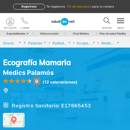
Regístrate
te regalamos
-5% de descuento
para tu compra
MI CUENTA
LLAMAR
BUSCAR
MENU
Especialidades
Videoconsulta
Chat Médico
Plan de salud Fidelity
Girona
Palamós
Radiodiagnóstico
Ecografía Mamaria
Medics Palamós
Ecografía Mamaria
Medics Palamós
9
(12 valoraciones)
Avenida President Macià, 30, Palamós
(Girona)
Registro Sanitario: E17665453