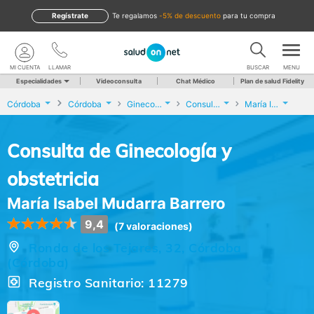
Regístrate
te regalamos
-5% de descuento
para tu compra
MI CUENTA
LLAMAR
BUSCAR
MENU
Especialidades
Videoconsulta
Chat Médico
Plan de salud Fidelity
Córdoba
Córdoba
Ginecología y Obstetricia
Consulta de Ginecología y obstetricia
María Isabel Mudarra Barrero
Consulta de Ginecología y
obstetricia
María Isabel Mudarra Barrero
9,4
(7 valoraciones)
Ronda de los Tejares, 32, Córdoba
(Córdoba)
Registro Sanitario: 11279