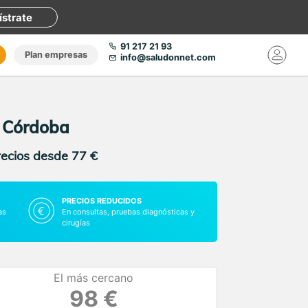
ístrate
91 217 21 93
Plan empresas
info@saludonnet.com
n Córdoba
recios desde 77 €
PRECIOS REDUCIDOS
as
En consultas, pruebas diagnósticas y
cirugías
El más cercano
98 €