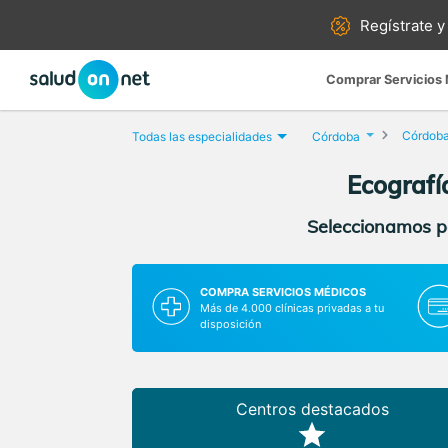
Regístrate y
Comprar Servicios
Córdob
Todas las especialidades
Córdoba
Ecografí
Seleccionamos pa
COMPRA SERVICIOS MÉDICOS
Más de 4.000 clínicas privadas a tu
disposición
Centros destacados