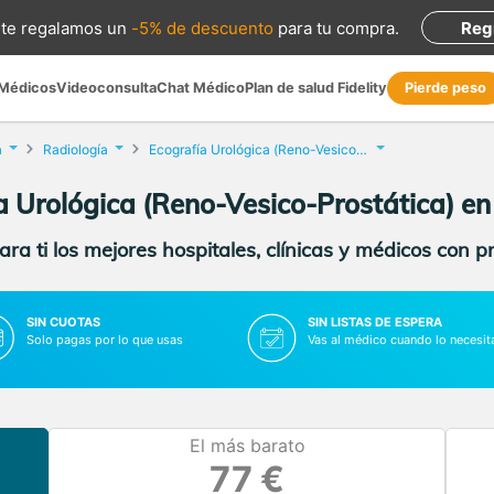
te regalamos
un
-5% de descuento
para tu compra
.
Reg
 Médicos
Videoconsulta
Chat Médico
Plan de salud Fidelity
Pierde peso
a
Radiología
Ecografía Urológica (Reno-Vesico-Prostática)
a Urológica (Reno-Vesico-Prostática) e
ra ti los mejores hospitales, clínicas y médicos con p
SIN CUOTAS
SIN LISTAS DE ESPERA
Solo pagas por lo que usas
Vas al médico cuando lo necesit
El más barato
77 €