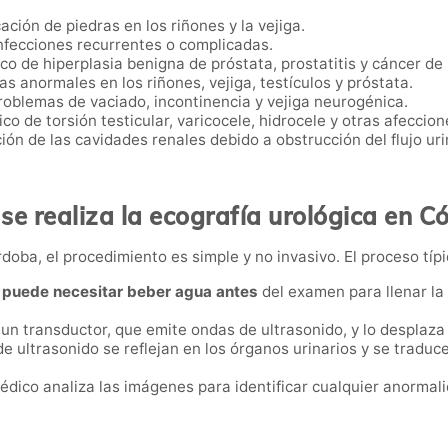
icación de piedras en los riñones y la vejiga.
infecciones recurrentes o complicadas.
ico de hiperplasia benigna de próstata, prostatitis y cáncer de
s anormales en los riñones, vejiga, testículos y próstata.
roblemas de vaciado, incontinencia y vejiga neurogénica.
ico de torsión testicular, varicocele, hidrocele y otras afeccio
ción de las cavidades renales debido a obstrucción del flujo uri
se realiza la ecografía urológica en C
doba, el procedimiento es simple y no invasivo. El proceso típi
e
puede necesitar beber agua antes
del examen para llenar la v
a un transductor, que emite ondas de ultrasonido, y lo desplaza
de ultrasonido se reflejan en los órganos urinarios y se tradu
médico analiza las imágenes para identificar cualquier anormali