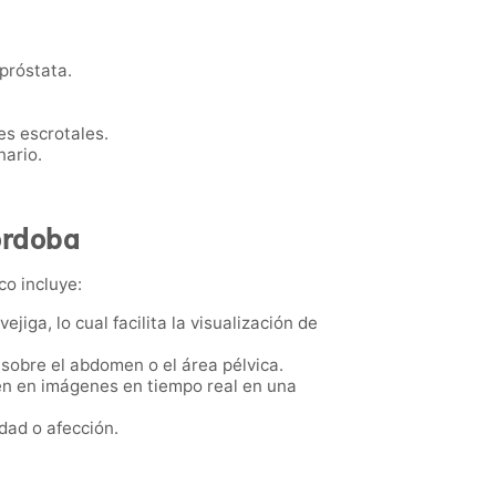
 próstata.
nes escrotales.
nario.
órdoba
co incluye:
ejiga, lo cual facilita la visualización de
 sobre el abdomen o el área pélvica.
cen en imágenes en tiempo real en una
dad o afección.