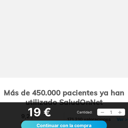
Más de 450.000 pacientes ya han
utilizado SaludOnNet
19 €
1
Cantidad:
9,2
/10
171.210 valoraciones
Ver >
Continuar con la compra