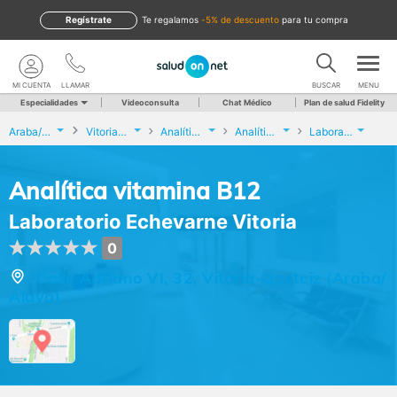
Regístrate
te regalamos
-5% de descuento
para tu compra
MI CUENTA
LLAMAR
BUSCAR
MENU
Especialidades
Videoconsulta
Chat Médico
Plan de salud Fidelity
Araba/Álava
Vitoria-Gasteiz
Analíticas y Genética
Analítica vitamina B12
Laboratorio Echevarne Vitoria
Analítica vitamina B12
Laboratorio Echevarne Vitoria
0
Calle Adriano VI, 32, Vitoria-Gasteiz (Araba/
Álava)