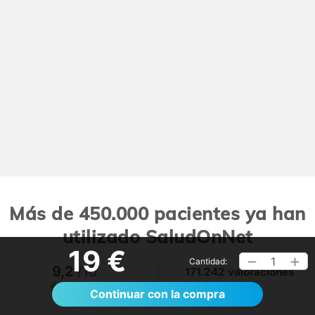
Más de 450.000 pacientes ya han
utilizado SaludOnNet
19 €
1
Cantidad:
9,2
/10
171.242 valoraciones
Ver >
Continuar con la compra