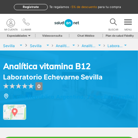
Regístrate
te regalamos
-5% de descuento
para tu compra
MI CUENTA
LLAMAR
BUSCAR
MENU
Especialidades
Videoconsulta
Chat Médico
Plan de salud Fidelity
Sevilla
Sevilla
Analíticas y Genética
Analítica vitamina B12
Laboratorio Echevarne Sevilla
Analítica vitamina B12
Laboratorio Echevarne Sevilla
0
Calle República Argentina, 7, Sevilla (Sevilla)