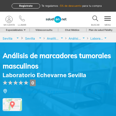
Regístrate
te regalamos
-5% de descuento
para tu compra
MI CUENTA
LLAMAR
BUSCAR
MENU
Especialidades
Videoconsulta
Chat Médico
Plan de salud Fidelity
Sevilla
Sevilla
Analíticas y Genética
Análisis de marcadores tumorales masculinos
Laboratorio Echevarne Sevilla
Análisis de marcadores tumorales
masculinos
Laboratorio Echevarne Sevilla
0
Calle República Argentina, 7, Sevilla (Sevilla)