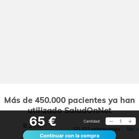
Más de 450.000 pacientes ya han
utilizado SaludOnNet
65 €
1
Cantidad:
9,2
/10
171.221 valoraciones
Ver >
Continuar con la compra