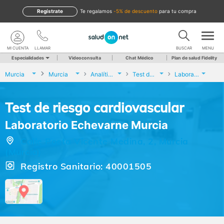
Regístrate
te regalamos
-5% de descuento
para tu compra
MI CUENTA
LLAMAR
BUSCAR
MENU
Especialidades
Videoconsulta
Chat Médico
Plan de salud Fidelity
Murcia
Murcia
Analíticas y Genética
Test de riesgo cardiovascular
Laboratorio Echevarne Murcia
Test de riesgo cardiovascular
Laboratorio Echevarne Murcia
Calle Poeta Vicente Medina, 2, Murcia
(Murcia)
Registro Sanitario: 40001505