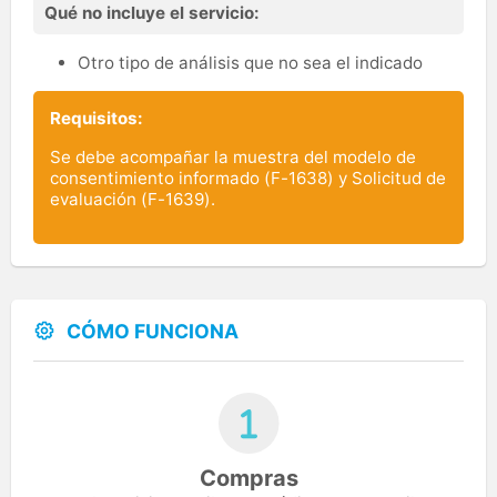
Qué no incluye el servicio:
Otro tipo de análisis que no sea el indicado
Requisitos:
Se debe acompañar la muestra del modelo de
consentimiento informado (
F-1638
) y Solicitud de
evaluación (
F-1639
).
CÓMO FUNCIONA
Compras