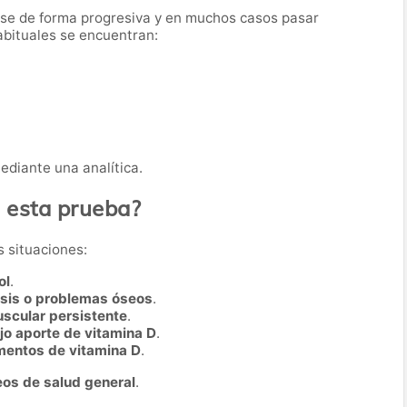
arse de forma progresiva y en muchos casos pasar
abituales se encuentran:
mediante una analítica.
a esta prueba?
s situaciones:
ol
.
osis o problemas óseos
.
uscular persistente
.
jo aporte de vitamina D
.
mentos de vitamina D
.
os de salud general
.