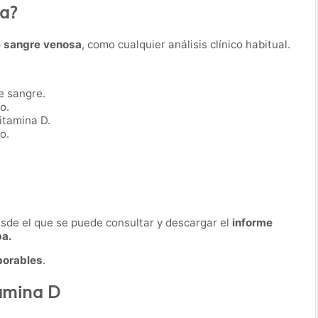
ba?
e sangre venosa
, como cualquier análisis clínico habitual.
e sangre.
o.
itamina D.
o.
desde el que se puede consultar y descargar el
informe
ba.
borables
.
tamina D