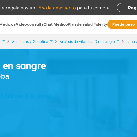
te regalamos
un
-5% de descuento
para tu compra
.
Reg
 Médicos
Videoconsulta
Chat Médico
Plan de salud Fidelity
Pierde peso
a
Analíticas y Genética
Análisis de vitamina D en sangre
Labor
D en sangre
oba
, Córdoba (Córdoba)