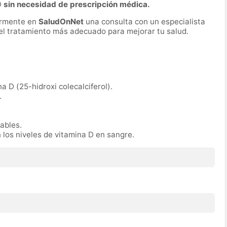
D
sin necesidad de prescripción médica.
ormente en
SaludOnNet
una consulta con un especialista
r el tratamiento más adecuado para mejorar tu salud.
na D (25-hidroxi colecalciferol).
.
rables.
n los niveles de vitamina D en sangre.