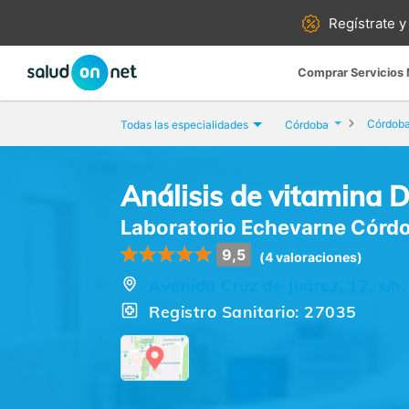
Regístrate y
Comprar Servicios
Córdob
Todas las especialidades
Córdoba
Análisis de vitamina 
Laboratorio Echevarne Córd
9,5
(4 valoraciones)
Avenida Cruz de Juárez, 12, s/n
Registro Sanitario: 27035