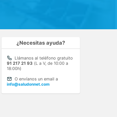
¿Necesitas ayuda?
Llámanos al teléfono gratuito
91 217 21 93
(L a V, de 10:00 a
18:00h)
O envíanos un email a
info@saludonnet.com