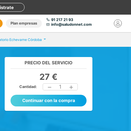
ístrate
91 217 21 93
Plan empresas
info@saludonnet.com
atorio Echevarne Córdoba
PRECIO DEL SERVICIO
27 €
1
Cantidad:
Continuar con la compra