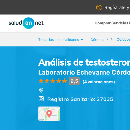
Regístrate y
Comprar Servicios
Córdob
Todas las especialidades
Córdoba
Análisis de testosteron
Laboratorio Echevarne Córd
9,5
(4 valoraciones)
Avenida Cruz de Juárez, 12, s/n
Registro Sanitario: 27035