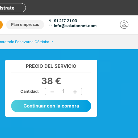
ístrate
91 217 21 93
Plan empresas
info@saludonnet.com
boratorio Echevarne Córdoba
PRECIO DEL SERVICIO
38 €
1
Cantidad:
Continuar con la compra