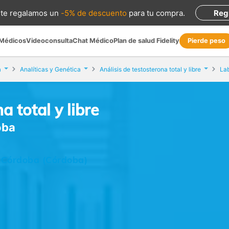
te regalamos
un
-5% de descuento
para tu compra
.
Reg
 Médicos
Videoconsulta
Chat Médico
Plan de salud Fidelity
Pierde peso
a
Analíticas y Genética
Análisis de testosterona total y libre
La
a total y libre
oba
, Córdoba (Córdoba)