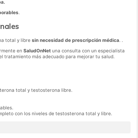
ba.
borables
.
nales
a total y libre
sin necesidad de prescripción médica
. .
ormente en
SaludOnNet
una consulta con un especialista
r el tratamiento más adecuado para mejorar tu salud.
erona total y testosterona libre.
rables.
pleto con los niveles de testosterona total y libre.