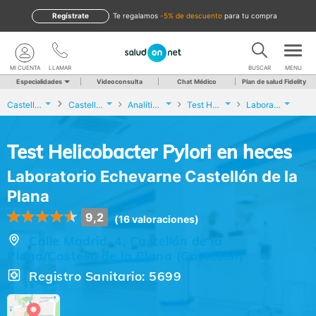
Regístrate
te regalamos
-5% de descuento
para tu compra
MI CUENTA
LLAMAR
BUSCAR
MENU
Especialidades
Videoconsulta
Chat Médico
Plan de salud Fidelity
Castellón
Castellón de la Plana/Castelló de la Plana
Analíticas y Genética
Test Helicobacter Pylori en heces
Laboratorio Echevarne Castellón de la Plana
Test Helicobacter Pylori en heces
Laboratorio Echevarne Castellón de la
Plana
9,2
(16 valoraciones)
Calle Madrid, 4, Castellón de la
Plana/Castelló de la Plana (Castellón)
Registro Sanitario: 5699