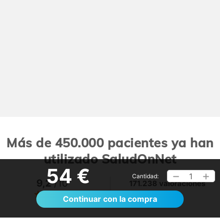
Más de 450.000 pacientes ya han
utilizado SaludOnNet
54 €
1
Cantidad:
9,2
/10
171.238 valoraciones
Ver >
Continuar con la compra