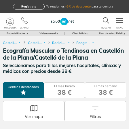
Regístrate
te regalamos
-5% de descuento
para tu compra
MI CUENTA
LLAMAR
BUSCAR
MENU
Especialidades
Videoconsulta
Chat Médico
Plan de salud Fidelity
Castellón
Castellón de la Plana/Castelló de la Plana
Radiología
Ecografía Muscular o Tendinosa
Ecografía Muscular o Tendinosa en Castellón
de la Plana/Castelló de la Plana
Seleccionamos para ti los mejores hospitales, clínicas y
médicos con precios desde 38 €
El más barato
El más cercano
Centros destacados
38 €
38 €
Ver mapa
Filtros