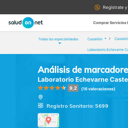
Regístrate y
Comprar Servicios
Todas las especialidades
Castellón
Análisis de marcador
Laboratorio Echevarne Castel
9,2
(16 valoraciones)
Calle Madrid, 4, Castellón de la
Registro Sanitario: 5699