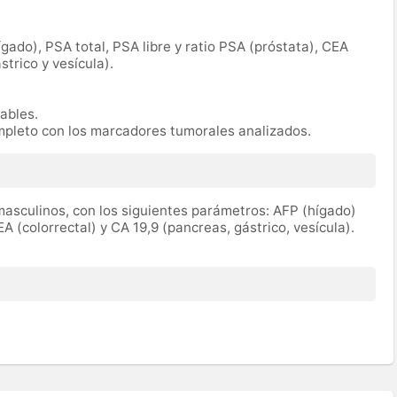
ígado), PSA total, PSA libre y ratio PSA (próstata), CEA
strico y vesícula).
rables.
mpleto con los marcadores tumorales analizados.
asculinos, con los siguientes parámetros: AFP (hígado)
EA (colorrectal) y CA 19,9 (pancreas, gástrico, vesícula).