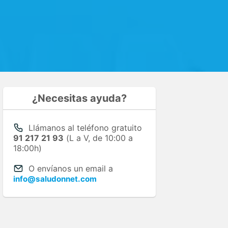
¿Necesitas ayuda?
Llámanos al teléfono gratuito
91 217 21 93
(L a V, de 10:00 a
18:00h)
O envíanos un email a
info@saludonnet.com