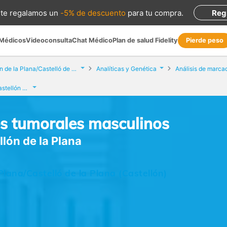
te regalamos
un
-5% de descuento
para tu compra
.
Reg
 Médicos
Videoconsulta
Chat Médico
Plan de salud Fidelity
Pierde peso
Castellón de la Plana/Castelló de la Plana
Analíticas y Genética
Laboratorio Echevarne Castellón de la Plana
es tumorales masculinos
lón de la Plana
 Plana/Castelló de la Plana (Castellón)