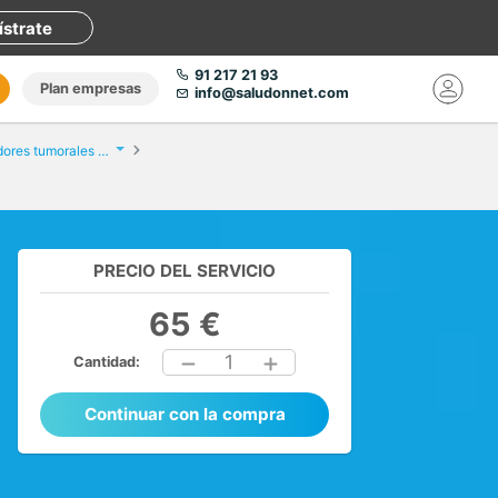
ístrate
91 217 21 93
Plan empresas
info@saludonnet.com
Análisis de marcadores tumorales masculinos
PRECIO DEL SERVICIO
65 €
1
Cantidad:
Continuar con la compra