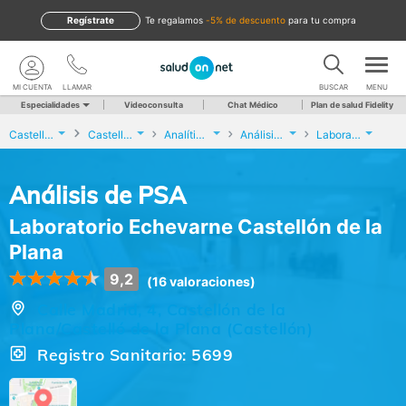
Regístrate
te regalamos
-5% de descuento
para tu compra
MI CUENTA
LLAMAR
BUSCAR
MENU
Especialidades
Videoconsulta
Chat Médico
Plan de salud Fidelity
Castellón
Castellón de la Plana/Castelló de la Plana
Analíticas y Genética
Análisis de PSA
Laboratorio Echevarne Castellón de la Plana
Análisis de PSA
Laboratorio Echevarne Castellón de la
Plana
9,2
(16 valoraciones)
Calle Madrid, 4, Castellón de la
Plana/Castelló de la Plana (Castellón)
Registro Sanitario: 5699