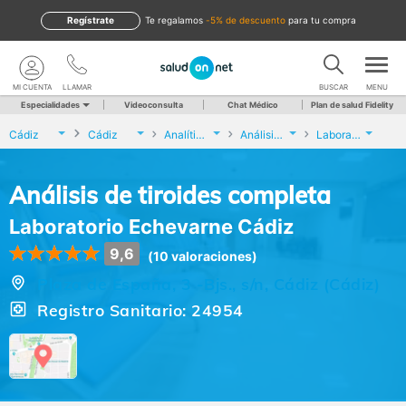
Regístrate
te regalamos
-5% de descuento
para tu compra
MI CUENTA
LLAMAR
BUSCAR
MENU
Especialidades
Videoconsulta
Chat Médico
Plan de salud Fidelity
Cádiz
Cádiz
Analíticas y Genética
Análisis de tiroides completa
Laboratorio Echevarne Cádiz
Análisis de tiroides completa
Laboratorio Echevarne Cádiz
9,6
(10 valoraciones)
Plaza de España, 3 -Bjs., s/n, Cádiz (Cádiz)
Registro Sanitario: 24954