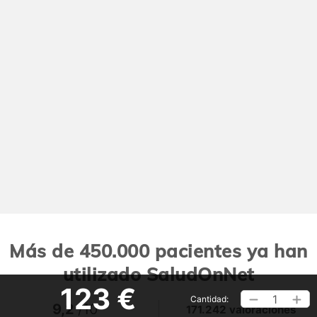
Más de 450.000 pacientes ya han
utilizado SaludOnNet
123 €
1
Cantidad:
9,2
/10
171.242 valoraciones