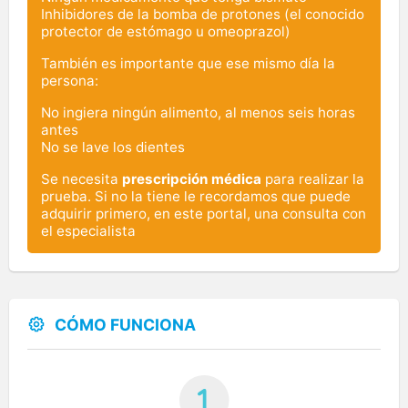
Inhibidores de la bomba de protones (el conocido
protector de estómago u omeoprazol)
También es importante que ese mismo día la
persona:
No ingiera ningún alimento, al menos seis horas
antes
No se lave los dientes
Se necesita
prescripción médica
para realizar la
prueba. Si no la tiene le recordamos que puede
adquirir primero, en este portal, una consulta con
el especialista
CÓMO FUNCIONA