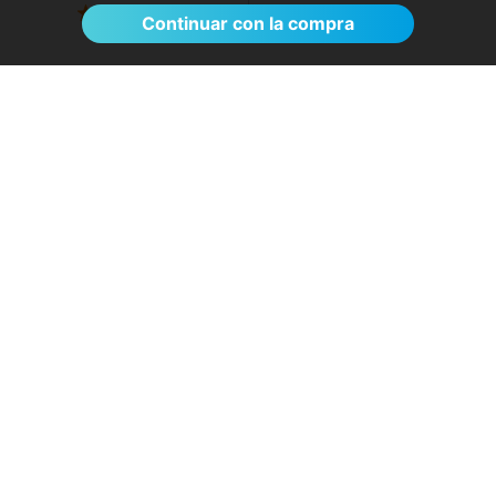
Ver >
Continuar con la compra
El proceso de reserva fue sumamente
sencillo. La videollamada con la médica resultó
de gran ayuda: me explicó detalladamente las
posibles causas de mi dolencia, me recomendó
medidas para aliviar los síntomas de inmediato y
me indicó los siguientes pasos a seguir según
los resultados de la resonancia.
- Anónimo
04/08/2026
Servicios destacados