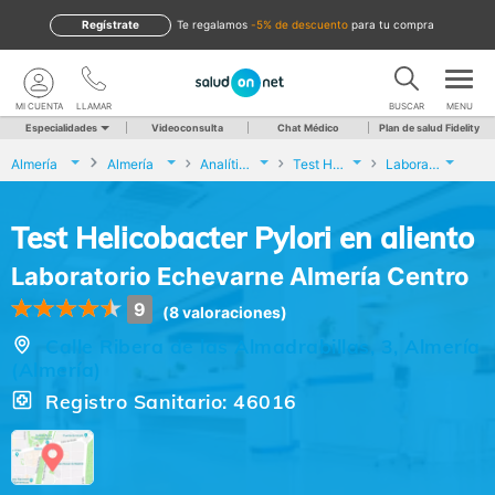
Regístrate
te regalamos
-5% de descuento
para tu compra
MI CUENTA
LLAMAR
BUSCAR
MENU
Especialidades
Videoconsulta
Chat Médico
Plan de salud Fidelity
Almería
Almería
Analíticas y Genética
Test Helicobacter Pylori en aliento
Laboratorio Echevarne Almería Centro
Test Helicobacter Pylori en aliento
Laboratorio Echevarne Almería Centro
9
(8 valoraciones)
Calle Ribera de las Almadrabillas, 3, Almería
(Almería)
Registro Sanitario: 46016