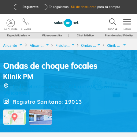
Regístrate
te regalamos
-5% de descuento
para tu compra
MI CUENTA
LLAMAR
BUSCAR
MENU
Especialidades
Videoconsulta
Chat Médico
Plan de salud Fidelity
Alicante
Alicante/Alacant
Fisioterapia
Ondas de choque focales
Klinik PM
Ondas de choque focales
Klinik PM
Calle Montesinos, 7, Alicante/Alacant
(Alicante)
Registro Sanitario: 19013