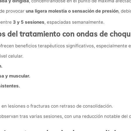
ada y dirigida
, concentrándose en el punto de máxima afectac
de provocar
una ligera molestia o sensación de presión
, debi
 entre
3 y 5 sesiones
, espaciadas semanalmente.
os del tratamiento con ondas de choqu
frecen beneficios terapéuticos significativos, especialmente e
vel celular.
n.
sa y muscular.
istentes.
a
en lesiones o fracturas con retraso de consolidación.
observan tras varias sesiones, con una reducción notable del d