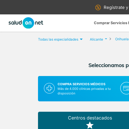
Regístrate y
Comprar Servicios
Orihuela
Todas las especialidades
Alicante
Seleccionamos pa
COMPRA SERVICIOS MÉDICOS
Más de 4.000 clínicas privadas a tu
disposición
Centros destacados