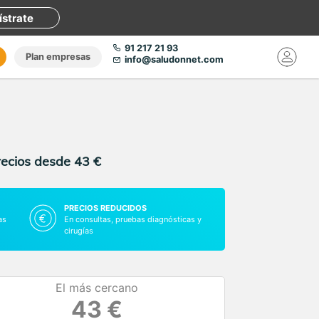
ístrate
91 217 21 93
Plan empresas
info@saludonnet.com
recios desde 43 €
PRECIOS REDUCIDOS
as
En consultas, pruebas diagnósticas y
cirugías
El más cercano
43 €