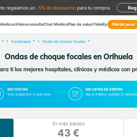
te regalamos
un
-5% de descuento
para tu compra
.
Reg
 Médicos
Videoconsulta
Chat Médico
Plan de salud Fidelity
Pierde peso
Fisioterapia
Ondas de choque focales
Ondas de choque focales en Orihuela
ra ti los mejores hospitales, clínicas y médicos con p
SIN CUOTAS
SIN LISTAS DE ESPERA
Solo pagas por lo que usas
Vas al médico cuando lo necesit
El más barato
43 €