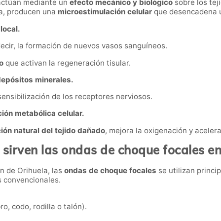
actúan mediante un
efecto mecánico y biológico
sobre los tej
da, producen una
microestimulación celular
que desencadena un
local.
decir, la formación de nuevos vasos sanguíneos.
o
que activan la regeneración tisular.
depósitos minerales.
ensibilización de los receptores nerviosos.
ión metabólica celular.
ión natural del tejido dañado
, mejora la oxigenación y acelera
 sirven las ondas de choque focales en
ón de Orihuela, las
ondas de choque focales
se utilizan princ
s convencionales.
o, codo, rodilla o talón).