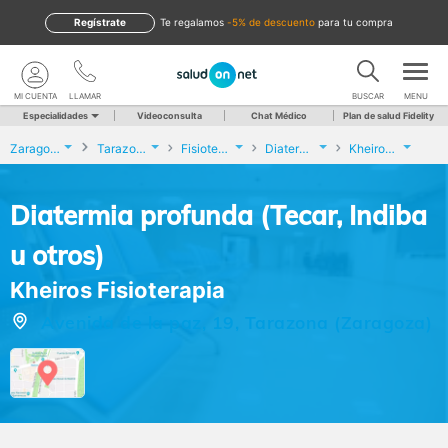
Regístrate
te regalamos
-5% de descuento
para tu compra
MI CUENTA
LLAMAR
BUSCAR
MENU
Especialidades
Videoconsulta
Chat Médico
Plan de salud Fidelity
Zaragoza
Tarazona
Fisioterapia
Diatermia profunda (Tecar, Indiba u otros)
Kheiros Fisioterapia
Diatermia profunda (Tecar, Indiba
u otros)
Kheiros Fisioterapia
Avenida de la paz, 19, Tarazona (Zaragoza)