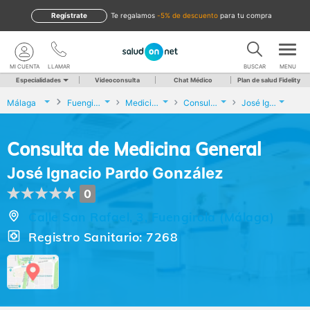
Regístrate
te regalamos
-5% de descuento
para tu compra
MI CUENTA
LLAMAR
BUSCAR
MENU
Especialidades
Videoconsulta
Chat Médico
Plan de salud Fidelity
Málaga
Fuengirola
Medicina General
Consulta de Medicina General
José Ignacio Pardo González
Consulta de Medicina General
José Ignacio Pardo González
0
Calle San Rafael, 3, Fuengirola (Málaga)
Registro Sanitario: 7268