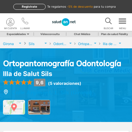
Regístrate
te regalamos
-5% de descuento
para tu compra
MI CUENTA
LLAMAR
BUSCAR
MENU
Especialidades
Videoconsulta
Chat Médico
Plan de salud Fidelity
Girona
Sils
Odontología
Ortopantomografía Odontología
Illa de Salut Sils
Ortopantomografía Odontología
Illa de Salut Sils
9,6
(5 valoraciones)
Calle Argimont, 1, Sils (Girona)