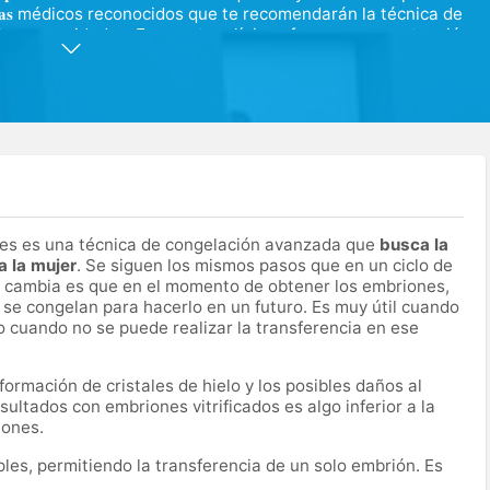
𝐢𝐚𝐥𝐢𝐬𝐭𝐚𝐬 médicos reconocidos que te recomendarán la técnica de
tus necesidades. En nuestra clínica ofrecemos una atención
vés de los últimos avances tecnológicos y adaptada totalmente a cada
 de Apoyo Emocional y Psicológico en todos nuestros
emociones durante todo el proceso. Os estamos esperando y
te de ese momento tan importante.
ones es una técnica de congelación avanzada que
busca la
a la mujer
. Se siguen los mismos pasos que en un ciclo de
ue cambia es que en el momento de obtener los embriones,
o se congelan para hacerlo en un futuro. Es muy útil cuando
 cuando no se puede realizar la transferencia en ese
a formación de cristales de hielo y los posibles daños al
sultados con embriones vitrificados es algo inferior a la
iones.
les, permitiendo la transferencia de un solo embrión. Es