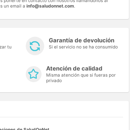
es ponerte en contacto con nosotros llamándonos al
s un email a
info@saludonnet.com
.
Garantía de devolución
zar tu
Si el servicio no se ha consumido
Atención de calidad
Misma atención que si fueras por
privado
aciones de SaludOnNet