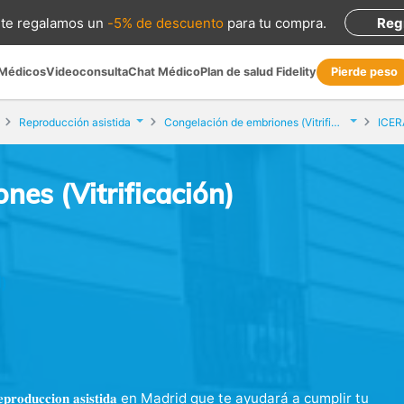
te regalamos
un
-5% de descuento
para tu compra
.
Reg
 Médicos
Videoconsulta
Chat Médico
Plan de salud Fidelity
Pierde peso
Reproducción asistida
Congelación de embriones (Vitrificación)
ICERA
nes (Vitrificación)
)
 𝐲 𝐫𝐞𝐩𝐫𝐨𝐝𝐮𝐜𝐜𝐢𝐨𝐧 𝐚𝐬𝐢𝐬𝐭𝐢𝐝𝐚 en Madrid que te ayudará a cumplir tu