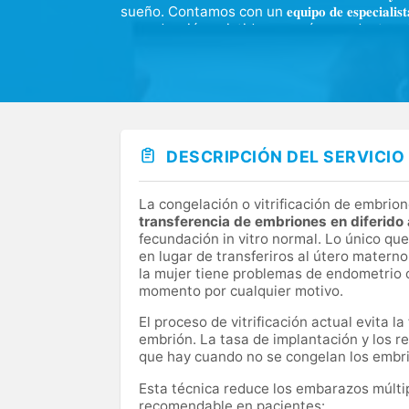
sueño. Contamos con un 𝐞𝐪𝐮𝐢𝐩𝐨 𝐝𝐞 𝐞𝐬𝐩𝐞𝐜
reproducción asistida que más se adapte a 
global, 𝐩𝐞𝐫𝐬𝐨𝐧𝐚𝐥𝐢𝐳𝐚𝐝𝐚 y eficaz a tra
paciente. Además, contamos con una Unidad
tratamientos para ayudar a controlar las 
deseando conoceros para poder formar par
DESCRIPCIÓN DEL SERVICIO
La congelación o vitrificación de embri
transferencia de embriones en diferido 
fecundación in vitro normal. Lo único q
en lugar de transferiros al útero matern
la mujer tiene problemas de endometrio o
momento por cualquier motivo.
El proceso de vitrificación actual evita l
embrión. La tasa de implantación y los re
que hay cuando no se congelan los embr
Esta técnica reduce los embarazos múltip
recomendable en pacientes: