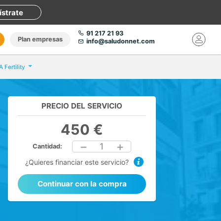
ístrate
91 217 21 93
Plan empresas
info@saludonnet.com
 Fertility
PRECIO DEL SERVICIO
450 €
1
Cantidad:
¿Quieres financiar este servicio?
Continuar con la compra