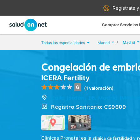
Regístrate y
Comprar Servicios
Madrid
Todas las especialidades
Madrid
Congelación de embrio
ICERA Fertility
6
(1 valoración)
Calle Jordán, 16, Madrid (Madrid
Registro Sanitario: CS9809
Clínicas Pronatal es la 𝐜𝐥𝐢𝐧𝐢𝐜𝐚 𝐝𝐞 𝐟𝐞𝐫𝐭𝐢𝐥𝐢𝐝𝐚𝐝