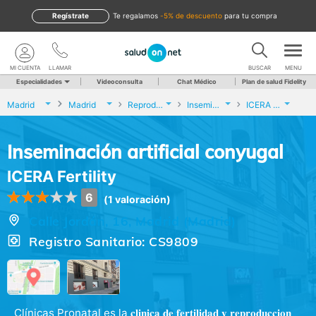
Regístrate
te regalamos
-5% de descuento
para tu compra
MI CUENTA
LLAMAR
BUSCAR
MENU
Especialidades
Videoconsulta
Chat Médico
Plan de salud Fidelity
Madrid
Madrid
Reproducción asistida
Inseminación artificial conyugal
ICERA Fertility
Inseminación artificial conyugal
ICERA Fertility
6
(1 valoración)
Calle Jordán, 16, Madrid (Madrid)
Registro Sanitario: CS9809
Clínicas Pronatal es la 𝐜𝐥𝐢𝐧𝐢𝐜𝐚 𝐝𝐞 𝐟𝐞𝐫𝐭𝐢𝐥𝐢𝐝𝐚𝐝 𝐲 𝐫𝐞𝐩𝐫𝐨𝐝𝐮𝐜𝐜𝐢𝐨𝐧