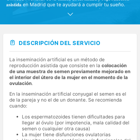
𝐚𝐬𝐢𝐬𝐭𝐢𝐝𝐚 en Madrid que te ayudará a cumplir tu sueño.
Contamos con un 𝐞𝐪𝐮𝐢𝐩𝐨 𝐝𝐞 𝐞𝐬𝐩𝐞𝐜𝐢𝐚𝐥𝐢𝐬𝐭𝐚𝐬 médicos
reconocidos que te recomendarán la técnica de
reproducción asistida que más se adapte a tus
necesidades. En nuestra clínica ofrecemos una atención
global, 𝐩𝐞𝐫𝐬𝐨𝐧𝐚𝐥𝐢𝐳𝐚𝐝𝐚 y eficaz a través de los últimos
avances tecnológicos y adaptada totalmente a cada
DESCRIPCIÓN DEL SERVICIO
paciente. Además, contamos con una Unidad de Apoyo
Emocional y Psicológico en todos nuestros tratamientos
para ayudar a controlar las emociones durante todo el
La inseminación artificial es un método de
proceso. Os estamos esperando y deseando conoceros
reproducción asistida que consiste en la
colocación
para poder formar parte de ese momento tan
de una muestra de semen previamente mejorado en
importante.
el interior del útero de la mujer en el momento de la
ovulación
.
En la inseminación artificial conyugal el semen es el
de la pareja y no el de un donante. Se recomienda
cuando:
Los espermatozoides tienen dificultades para
llegar al óvulo (por impotencia, mala calidad del
semen o cualquier otra causa)
La mujer tiene disfunciones ovulatorias