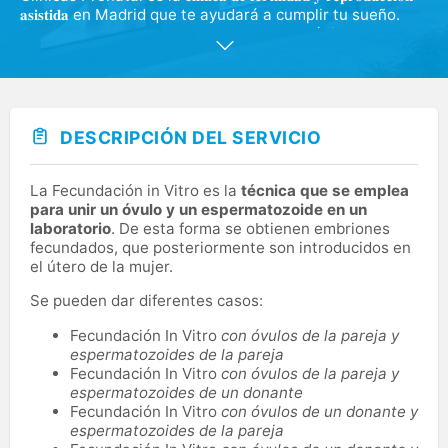
𝐚𝐬𝐢𝐬𝐭𝐢𝐝𝐚 en Madrid que te ayudará a cumplir tu sueño.
Contamos con un 𝐞𝐪𝐮𝐢𝐩𝐨 𝐝𝐞 𝐞𝐬𝐩𝐞𝐜𝐢𝐚𝐥𝐢𝐬𝐭𝐚𝐬 médicos
reconocidos que te recomendarán la técnica de
reproducción asistida que más se adapte a tus
necesidades. En nuestra clínica ofrecemos una atención
global, 𝐩𝐞𝐫𝐬𝐨𝐧𝐚𝐥𝐢𝐳𝐚𝐝𝐚 y eficaz a través de los últimos
avances tecnológicos y adaptada totalmente a cada
DESCRIPCIÓN DEL SERVICIO
paciente. Además, contamos con una Unidad de Apoyo
Emocional y Psicológico en todos nuestros tratamientos
para ayudar a controlar las emociones durante todo el
La Fecundación in Vitro es la
técnica que se emplea
proceso. Os estamos esperando y deseando conoceros
para unir un óvulo y un espermatozoide en un
para poder formar parte de ese momento tan
laboratorio
. De esta forma se obtienen embriones
importante.
fecundados, que posteriormente son introducidos en
el útero de la mujer.
Se pueden dar diferentes casos:
Fecundación In Vitro
con óvulos de la pareja y
espermatozoides de la pareja
Fecundación In Vitro
con óvulos de la pareja y
espermatozoides de un donante
Fecundación In Vitro
con óvulos de un donante y
espermatozoides de la pareja