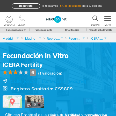
Regístrate
te regalamos
-5% de descuento
para tu compra
MI CUENTA
LLAMAR
BUSCAR
MENU
Especialidades
Videoconsulta
Chat Médico
Plan de salud Fidelity
Madrid
Madrid
Reproducción asistida
Fecundación In Vitro
ICERA Fertility
Fecundación In Vitro
ICERA Fertility
6
(1 valoración)
Calle Jordán, 16, Madrid (Madrid)
Registro Sanitario: CS9809
Clínicas Pronatal es la 𝐜𝐥𝐢𝐧𝐢𝐜𝐚 𝐝𝐞 𝐟𝐞𝐫𝐭𝐢𝐥𝐢𝐝𝐚𝐝 𝐲 𝐫𝐞𝐩𝐫𝐨𝐝𝐮𝐜𝐜𝐢𝐨𝐧