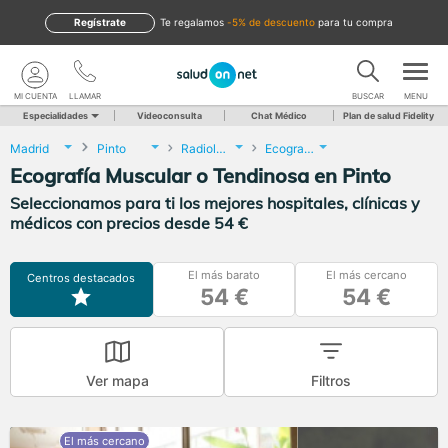
Regístrate
te regalamos
-5% de descuento
para tu compra
MI CUENTA
LLAMAR
BUSCAR
MENU
Especialidades
Videoconsulta
Chat Médico
Plan de salud Fidelity
Madrid
Pinto
Radiología
Ecografía Muscular o Tendinosa
Ecografía Muscular o Tendinosa en Pinto
Seleccionamos para ti los mejores hospitales, clínicas y
médicos con precios desde 54 €
El más barato
El más cercano
Centros destacados
54 €
54 €
Ver mapa
Filtros