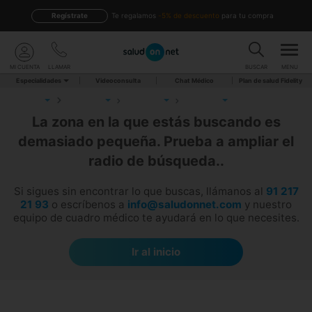
Regístrate
te regalamos
-5% de descuento
para tu compra
MI CUENTA
LLAMAR
BUSCAR
MENU
Especialidades
Videoconsulta
Chat Médico
Plan de salud Fidelity
La zona en la que estás buscando es
demasiado pequeña. Prueba a ampliar el
radio de búsqueda..
Si sigues sin encontrar lo que buscas, llámanos al
91 217
21 93
o escríbenos a
info@saludonnet.com
y nuestro
equipo de cuadro médico te ayudará en lo que necesites.
Ir al inicio