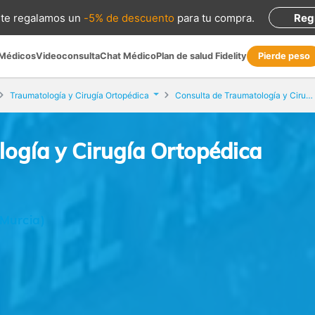
te regalamos
un
-5% de descuento
para tu compra
.
Reg
 Médicos
Videoconsulta
Chat Médico
Plan de salud Fidelity
Pierde peso
Traumatología y Cirugía Ortopédica
Consulta de Traumatología y Cirugía Ortopédica
ogía y Cirugía Ortopédica
(Murcia)