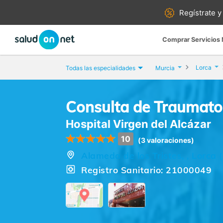
Regístrate y
Comprar Servicios
Lorca
Todas las especialidades
Murcia
Consulta de Traumatol
Hospital Virgen del Alcázar
10
(3 valoraciones)
Alameda de los Tristes, , Lorca 
Registro Sanitario: 21000049