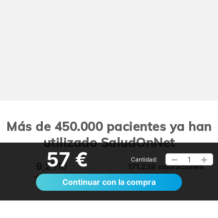
Más de 450.000 pacientes ya han
utilizado SaludOnNet
57 €
1
Cantidad:
9,2
/10
171.238 valoraciones
Ver >
Continuar con la compra