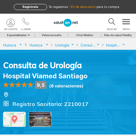
Regístrate
te regalamos
-5% de descuento
para tu compra
MI CUENTA
LLAMAR
BUSCAR
MENU
Especialidades
Videoconsulta
Chat Médico
Plan de salud Fidelity
Huesca
Huesca
Urología
Consulta de Urología
Hospital Viamed Santiago
Consulta de Urología
Hospital Viamed Santiago
9,5
(8 valoraciones)
Calle Sariñena, 12, Huesca (Huesca)
Registro Sanitario: 2210017