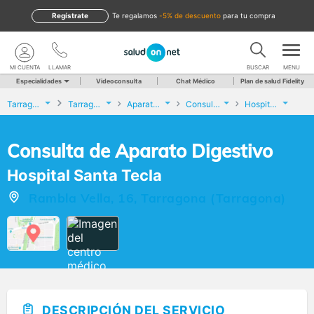
Regístrate
te regalamos
-5% de descuento
para tu compra
MI CUENTA
LLAMAR
BUSCAR
MENU
Especialidades
Videoconsulta
Chat Médico
Plan de salud Fidelity
Tarragona
Tarragona
Aparato Digestivo
Consulta de Aparato Digestivo
Hospital Santa Tecla
Consulta de Aparato Digestivo
Hospital Santa Tecla
Rambla Vella, 16, Tarragona (Tarragona)
DESCRIPCIÓN DEL SERVICIO