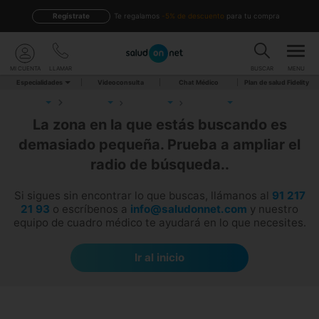
Regístrate
te regalamos
-5% de descuento
para tu compra
MI CUENTA
LLAMAR
BUSCAR
MENU
Especialidades
Videoconsulta
Chat Médico
Plan de salud Fidelity
La zona en la que estás buscando es
demasiado pequeña. Prueba a ampliar el
radio de búsqueda..
Si sigues sin encontrar lo que buscas, llámanos al
91 217
21 93
o escríbenos a
info@saludonnet.com
y nuestro
equipo de cuadro médico te ayudará en lo que necesites.
Ir al inicio