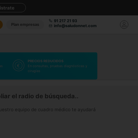
ístrate
91 217 21 93
Plan empresas
info@saludonnet.com
PRECIOS REDUCIDOS
as
En consultas, pruebas diagnósticas y
cirugías
iar el radio de búsqueda..
uestro equipo de cuadro médico te ayudará