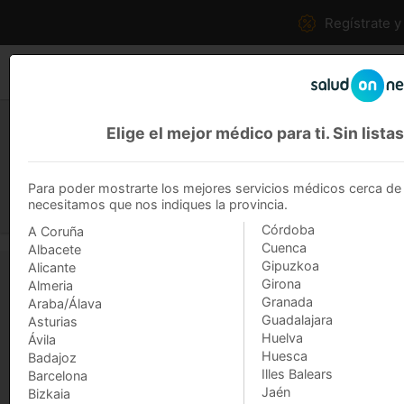
Regístrate y
Comprar Servicios
Todas las especialidades
Elige el mejor médico para ti. Sin lista
COMPRA SERVICIOS MÉDICOS
Para poder mostrarte los mejores servicios médicos cerca de ti
Más de 4.000 clínicas privadas a tu
necesitamos que nos indiques la provincia.
disposición
Córdoba
A Coruña
Cuenca
Albacete
Gipuzkoa
Alicante
La zona en la que estás b
Girona
Almeria
Granada
Araba/Álava
Si sigues sin encontrar lo que buscas, llá
Guadalajara
Asturias
Huelva
Ávila
Huesca
Badajoz
Illes Balears
Barcelona
Jaén
Bizkaia