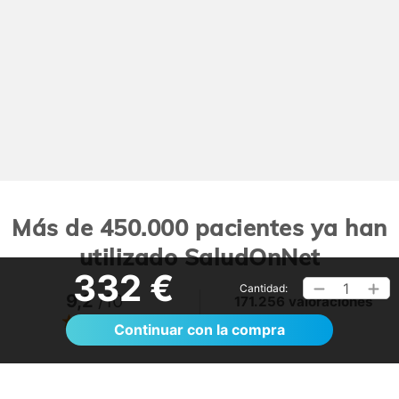
Más de 450.000 pacientes ya han
utilizado SaludOnNet
332 €
1
Cantidad:
9,2
/10
171.256 valoraciones
Ver >
Continuar con la compra