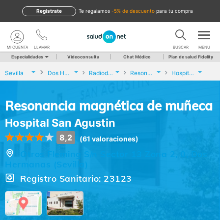
Regístrate
te regalamos
-5% de descuento
para tu compra
MI CUENTA
LLAMAR
BUSCAR
MENU
Especialidades
Videoconsulta
Chat Médico
Plan de salud Fidelity
Sevilla
Dos Hermanas
Radiodiagnóstico
Resonancia magnética de muñeca
Hospital San Agustin
Resonancia magnética de muñeca
Hospital San Agustin
8,2
(61 valoraciones)
Otros Fleming S/n Sector 13 Zona 2, 0, Dos
Hermanas (Sevilla)
Registro Sanitario: 23123