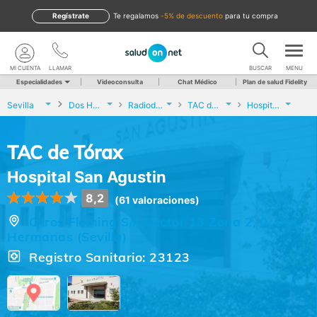
Regístrate
te regalamos
-5% de descuento
para tu compra
MI CUENTA
LLAMAR
BUSCAR
MENU
Especialidades
Videoconsulta
Chat Médico
Plan de salud Fidelity
Sevilla
Dos Hermanas
Radiodiagnóstico
TAC de Tórax
Hospital San Agustin
TAC de Tórax
Hospital San Agustin
8,2
(61 valoraciones)
Otros Fleming S/n Sector 13 Zona 2, 0, Dos
Hermanas (Sevilla)
Registro Sanitario: 23123