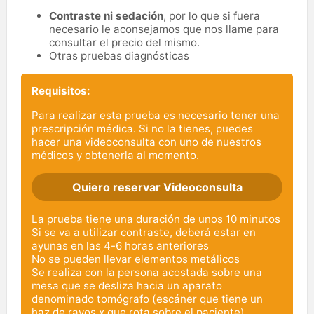
Contraste ni sedación
, por lo que si fuera
necesario le aconsejamos que nos llame para
consultar el precio del mismo.
Otras pruebas diagnósticas
Requisitos:
Para realizar esta prueba es necesario tener una
prescripción médica. Si no la tienes, puedes
hacer una videoconsulta con uno de nuestros
médicos y obtenerla al momento.
Quiero reservar Videoconsulta
La prueba tiene una duración de unos 10 minutos
Si se va a utilizar contraste, deberá estar en
ayunas en las 4-6 horas anteriores
No se pueden llevar elementos metálicos
Se realiza con la persona acostada sobre una
mesa que se desliza hacia un aparato
denominado tomógrafo (escáner que tiene un
haz de rayos x que rota sobre el paciente)