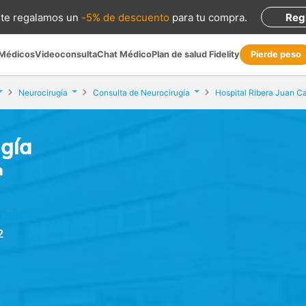
te regalamos
un
-5% de descuento
para tu compra
.
Reg
 Médicos
Videoconsulta
Chat Médico
Plan de salud Fidelity
Pierde peso
Neurocirugía
Consulta de Neurocirugía
Hospital Ribera Juan C
ugía
a
oruña)
2