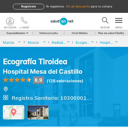
Regístrate
te regalamos
-5% de descuento
para tu compra
MI CUENTA
LLAMAR
BUSCAR
MENU
Especialidades
Videoconsulta
Chat Médico
Plan de salud Fidelity
Murcia
Murcia
Radiodiagnóstico
Ecografía Tiroidea
Hospital Mesa del Castillo
Ecografía Tiroidea
Hospital Mesa del Castillo
8,9
(128 valoraciones)
Ronda Sur, 20, Murcia (Murcia)
Registro Sanitario: 10300001