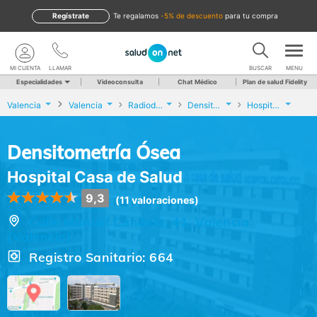
Regístrate
te regalamos
-5% de descuento
para tu compra
MI CUENTA
LLAMAR
BUSCAR
MENU
Especialidades
Videoconsulta
Chat Médico
Plan de salud Fidelity
Valencia
Valencia
Radiodiagnóstico
Densitometría Ósea
Hospital Casa de Salud
Densitometría Ósea
Hospital Casa de Salud
9,3
(11 valoraciones)
Calle Manuel Candela, 41, Valencia
(Valencia)
Registro Sanitario: 664