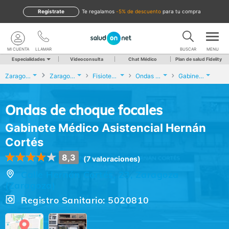
Regístrate
te regalamos
-5% de descuento
para tu compra
MI CUENTA
LLAMAR
BUSCAR
MENU
Especialidades
Videoconsulta
Chat Médico
Plan de salud Fidelity
Zaragoza
Zaragoza
Fisioterapia
Ondas de choque focales
Gabinete Médico Asistencial Hernán Cortés
Ondas de choque focales
Gabinete Médico Asistencial Hernán
Cortés
8,3
(7 valoraciones)
Calle Hernán Cortés, 23, Zaragoza
(Zaragoza)
Registro Sanitario: 5020810