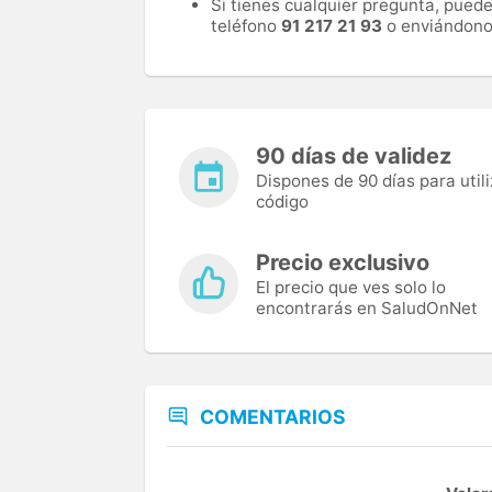
Si tienes cualquier pregunta, pued
teléfono
91 217 21 93
o enviándono
90 días de validez
Dispones de 90 días para utili
código
Precio exclusivo
El precio que ves solo lo
encontrarás en SaludOnNet
COMENTARIOS