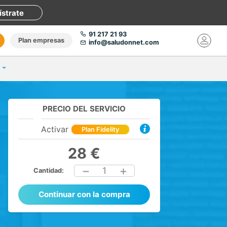
ístrate
91 217 21 93
Plan empresas
info@saludonnet.com
PRECIO DEL SERVICIO
Activar
Plan Fidelity
28 €
1
Cantidad:
Continuar con la compra