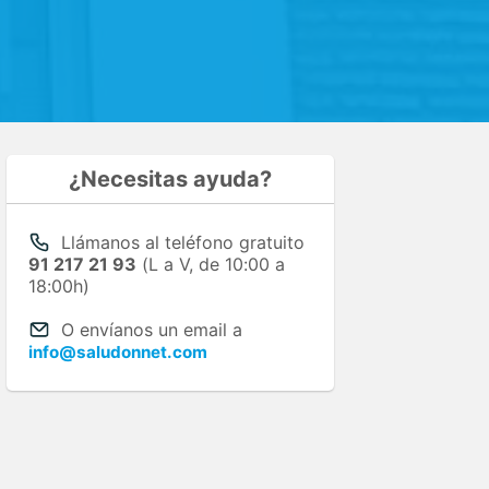
¿Necesitas ayuda?
Llámanos al teléfono gratuito
91 217 21 93
(L a V, de 10:00 a
18:00h)
O envíanos un email a
info@saludonnet.com