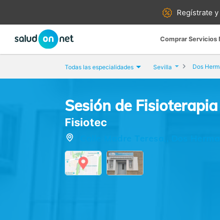
Regístrate y
Comprar Servicios
Dos Herm
Todas las especialidades
Sevilla
Sesión de Fisioterapi
Fisiotec
Calle Madre Teresa,, Dos Herman