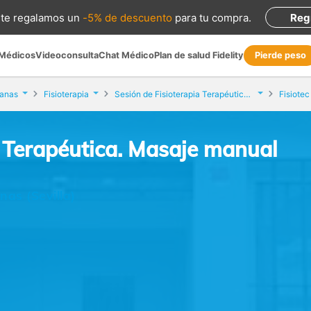
te regalamos
un
-5% de descuento
para tu compra
.
Reg
 Médicos
Videoconsulta
Chat Médico
Plan de salud Fidelity
Pierde peso
anas
Fisioterapia
Sesión de Fisioterapia Terapéutica. Masaje manual
Fisiotec
a Terapéutica. Masaje manual
as (Sevilla)