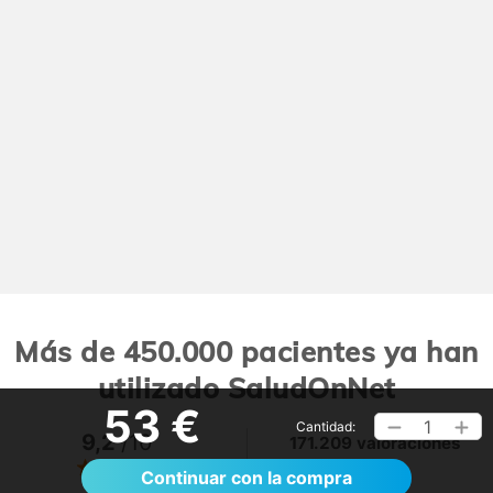
Más de 450.000 pacientes ya han
utilizado SaludOnNet
53 €
1
Cantidad:
9,2
/10
171.209 valoraciones
Ver >
Continuar con la compra