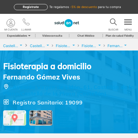
Regístrate
te regalamos
-5% de descuento
para tu compra
MI CUENTA
LLAMAR
BUSCAR
MENU
Especialidades
Videoconsulta
Chat Médico
Plan de salud Fidelity
Castellón
Castellón de la Plana/Castelló de la Plana
Fisioterapia
Fisioterapia a domicilio
Fernando Gómez Vives
Fisioterapia a domicilio
Fernando Gómez Vives
Avenida Virgen de Lidón, 61, Castellón de la
Plana/Castelló de la Plana (Castellón)
Registro Sanitario: 19099