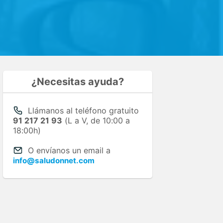
¿Necesitas ayuda?
Llámanos al teléfono gratuito
91 217 21 93
(L a V, de 10:00 a
18:00h)
O envíanos un email a
info@saludonnet.com