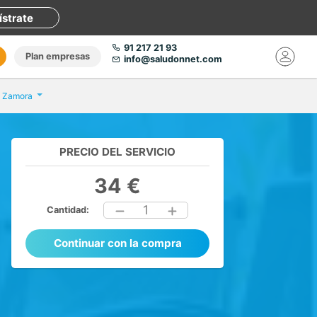
ístrate
91 217 21 93
Plan empresas
info@saludonnet.com
os Zamora
PRECIO DEL SERVICIO
34 €
1
Cantidad:
Continuar con la compra