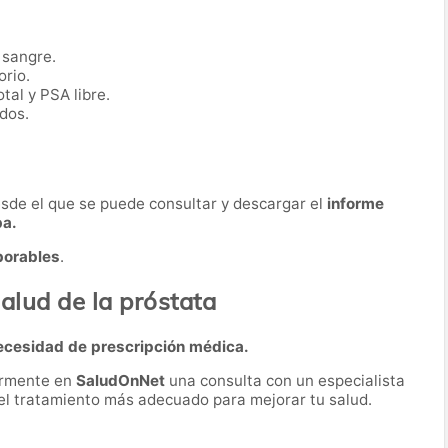
 sangre.
orio.
tal y PSA libre.
dos.
desde el que se puede consultar y descargar el
informe
ba.
borables
.
alud de la próstata
ecesidad de prescripción médica.
ormente en
SaludOnNet
una consulta con un especialista
r el tratamiento más adecuado para mejorar tu salud.