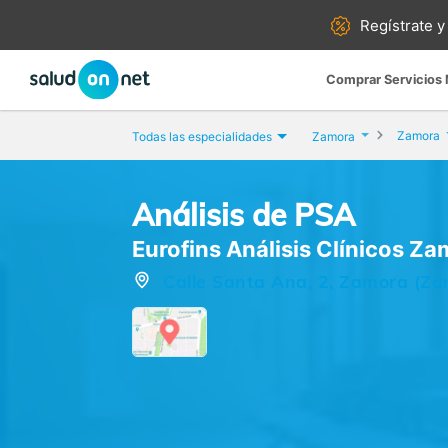
Regístrate y
Comprar Servicios
Zamora
Todas las especialidades
Zamora
Análisis de PSA
Eurofins Análisis Clínicos Z
Calle Santa Ana, 2, Zamora (Za