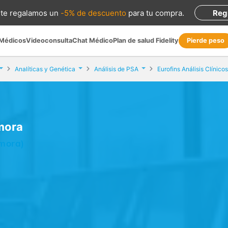
te regalamos
un
-5% de descuento
para tu compra
.
Reg
 Médicos
Videoconsulta
Chat Médico
Plan de salud Fidelity
Pierde peso
Analíticas y Genética
Análisis de PSA
Eurofins Análisis Clínic
amora
mora)