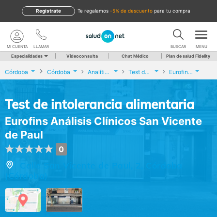
Regístrate
te regalamos
-5% de descuento
para tu compra
MI CUENTA
LLAMAR
BUSCAR
MENU
Especialidades
Videoconsulta
Chat Médico
Plan de salud Fidelity
Córdoba
Córdoba
Analíticas y Genética
Test de intolerancia alimentaria
Eurofins Análisis Clínicos San Vicente de Paul
Test de intolerancia alimentaria
Eurofins Análisis Clínicos San Vicente
de Paul
0
Calle San Vicente de Paul, 2, Córdoba
(Córdoba)