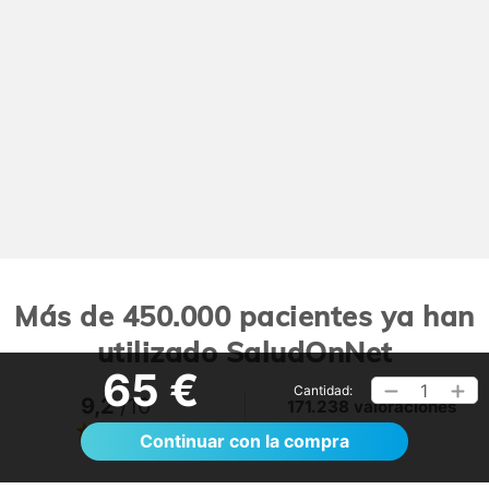
Más de 450.000 pacientes ya han
utilizado SaludOnNet
65 €
1
Cantidad:
9,2
/10
171.238 valoraciones
Ver >
Continuar con la compra