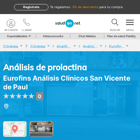
Regístrate
te regalamos
-5% de descuento
para tu compra
MI CUENTA
LLAMAR
BUSCAR
MENU
Especialidades
Videoconsulta
Chat Médico
Plan de salud Fidelity
Córdoba
Córdoba
Analíticas y Genética
Análisis de prolactina
Eurofins Análisis Clínicos San Vicente de Paul
Análisis de prolactina
Eurofins Análisis Clínicos San Vicente
de Paul
0
Calle San Vicente de Paul, 2, Córdoba
(Córdoba)