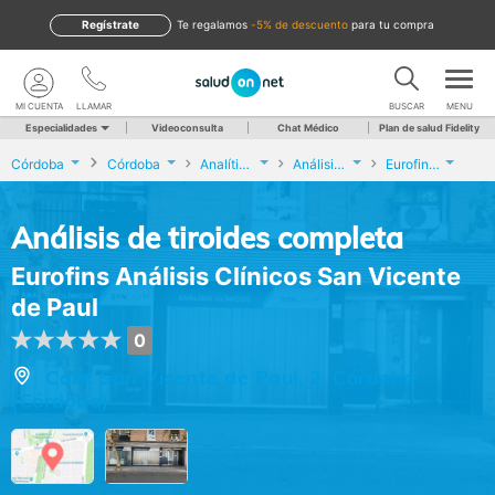
Regístrate
te regalamos
-5% de descuento
para tu compra
MI CUENTA
LLAMAR
BUSCAR
MENU
Especialidades
Videoconsulta
Chat Médico
Plan de salud Fidelity
Córdoba
Córdoba
Analíticas y Genética
Análisis de tiroides completa
Eurofins Análisis Clínicos San Vicente de Paul
Análisis de tiroides completa
Eurofins Análisis Clínicos San Vicente
de Paul
0
Calle San Vicente de Paul, 2, Córdoba
(Córdoba)