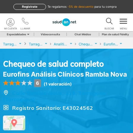
Regístrate
te regalamos
-5% de descuento
para tu compra
MI CUENTA
LLAMAR
BUSCAR
MENU
Especialidades
Videoconsulta
Chat Médico
Plan de salud Fidelity
Tarragona
Tarragona
Analíticas y Genética
Chequeo de salud completo
Eurofins Análisis Clínicos Rambla Nova
Chequeo de salud completo
Eurofins Análisis Clínicos Rambla Nova
6
(1 valoración)
Calle Rambla Nova, 119, Tarragona
(Tarragona)
Registro Sanitario: E43024562