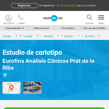
Regístrate
te regalamos
-5% de descuento
para tu compra
MI CUENTA
LLAMAR
BUSCAR
MENU
Especialidades
Videoconsulta
Chat Médico
Plan de salud Fidelity
Lleida
Lleida
Analíticas y Genética
Estudio de cariotipo
Eurofins Análisis Clínicos Prat de la Riba
Estudio de cariotipo
Eurofins Análisis Clínicos Prat de la
Riba
Avenida Prat de la Riba, 74, Lleida (Lleida)