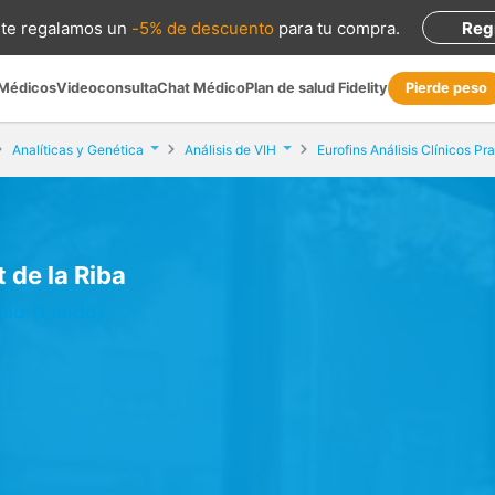
te regalamos
un
-5% de descuento
para tu compra
.
Reg
 Médicos
Videoconsulta
Chat Médico
Plan de salud Fidelity
Pierde peso
Analíticas y Genética
Análisis de VIH
t de la Riba
da (Lleida)