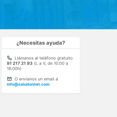
¿Necesitas ayuda?
Llámanos al teléfono gratuito
91 217 21 93
(L a V, de 10:00 a
18:00h)
O envíanos un email a
info@saludonnet.com