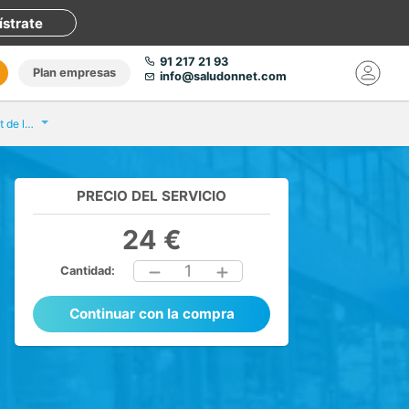
ístrate
91 217 21 93
Plan empresas
info@saludonnet.com
Eurofins Análisis Clínicos Prat de la Riba
PRECIO DEL SERVICIO
24 €
1
Cantidad:
Continuar con la compra