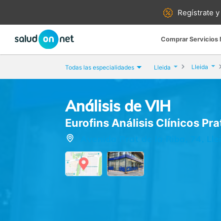
Regístrate y
Comprar Servicios
Lleida
Todas las especialidades
Lleida
Análisis de VIH
Eurofins Análisis Clínicos Pra
Avenida Prat de la Riba, 74, Llei