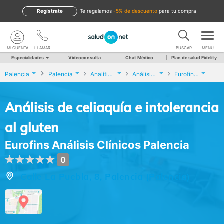
Regístrate
te regalamos
-5% de descuento
para tu compra
MI CUENTA
LLAMAR
BUSCAR
MENU
Especialidades
Videoconsulta
Chat Médico
Plan de salud Fidelity
Palencia
Palencia
Analíticas y Genética
Análisis de celiaquía e intolerancia al gluten
Eurofins Análisis Clínicos Palencia
Análisis de celiaquía e intolerancia
al gluten
Eurofins Análisis Clínicos Palencia
0
Calle La Puebla, 8, Palencia (Palencia)